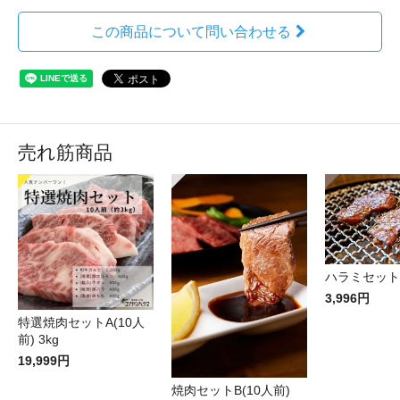
この商品について問い合わせる
売れ筋商品
ハラミセット(
3,996円
特選焼肉セットA(10人
前) 3kg
19,999円
焼肉セットB(10人前)