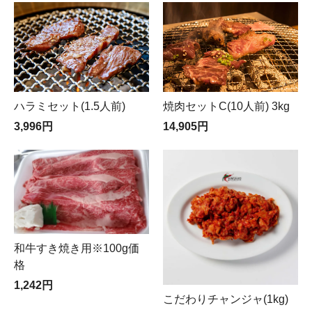
焼肉セットC(10人前) 3kg
ハラミセット(1.5人前)
14,905円
3,996円
和牛すき焼き用※100g価
格
1,242円
こだわりチャンジャ(1kg)