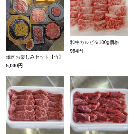
和牛カルビ※100g価格
994円
焼肉お楽しみセット【竹】
5,000円