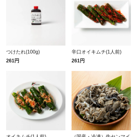
つけたれ(100g)
辛口オイキムチ(1人前)
261円
261円
オイキムチ(1人前)
（国産・冷凍）牛センマイ