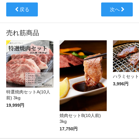
戻る
次へ
売れ筋商品
ハラミセット(
3,996円
特選焼肉セットA(10人
前) 3kg
19,999円
焼肉セットB(10人前)
3kg
17,750円