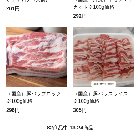
カット※100g価格
261円
292円
（国産）豚バラスライス
（国産）豚バラブロック
※100g価格
※100g価格
305円
296円
82
13
24
商品中
-
商品